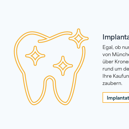
Implanta
Egal, ob nu
von Münche
über Kronen
rund um den
Ihre Kaufu
zaubern.
Implanta