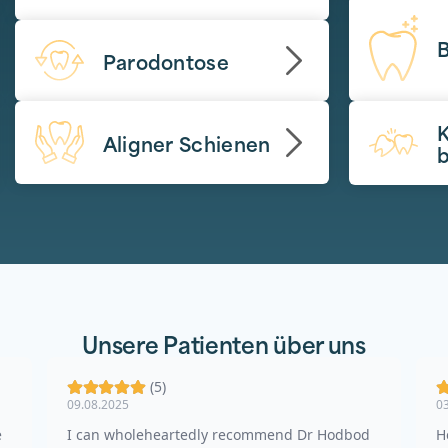
Parodontose
K
Aligner Schienen
Unsere Patienten über uns
(5)
09.08.2025
0
e
I can wholeheartedly recommend Dr Hodbod
H