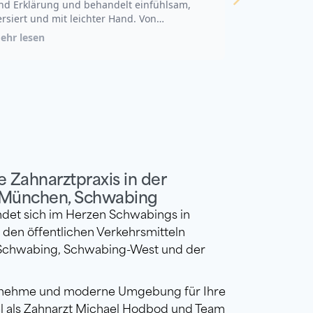
nd Erklärung und behandelt einfühlsam,
mit Beschwer
ersiert und mit leichter Hand. Von
nötigen Beha
egelterminen bis hin zu meinen 2 Implantat-
Wurzelbehandl
ehr lesen
Mehr lesen
ersorgungen war ich rundum hochzufrieden.
geheilt, besc
n der top modernen Praxis mit sehr
Die "Angst" 
reundlichem Team fühle ich mich seit vielen
neben der Fr
ahren stets bestens aufgehoben. Die digitale
gesamten Tea
erminvergabe kommt mir sehr entgegen und
Erinnerung bl
ie Wartezeiten sind stets kurz. Absolute
Behandlung ü
mpfehlung.
einmal die B
spüren
 Zahnarztpraxis in der
n München, Schwabing
ndet sich im Herzen Schwabings in
t den öffentlichen Verkehrsmitteln
 Schwabing, Schwabing-West und der
genehme und moderne Umgebung für Ihre
l als Zahnarzt Michael Hodbod und Team