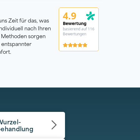
4.9
ns Zeit für das, was
Bewertung
ndividuell nach Ihren
basierend auf 116
Bewertungen
r Methoden sorgen
n entspannter
fort.
Wurzel-
behandlung