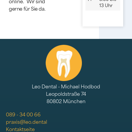
online.
Wir sind
13 Uhr
gerne für Sie da.
Leo Dental - Michael Hodbod
Leopoldstraße 74
80802 München
089 - 34 00 66
praxis@leo.dental
Kontaktseite